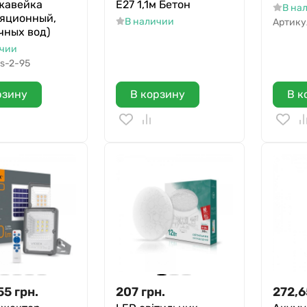
жавейка
Е27 1,1м Бетон
В на
ляционный,
В наличии
Артику
чных вод)
ичии
s-2-95
рзину
В корзину
В к
55
грн.
207
грн.
272,6