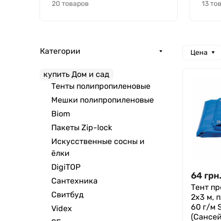
20 товаров
13 то
Категории
Цена
купить Дом и сад
Тенты полипропиленовые
Мешки полипропиленовые
Biom
Пакеты Zip-lock
Искусственные сосны и
ёлки
DigiTOP
64
грн
Сантехника
Тент п
Свитбуд
2х3 м, 
60 г/м 
Videx
(Сансей