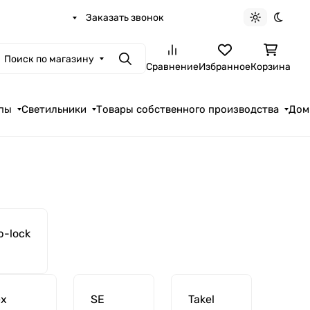
Заказать звонок
Светлая те
Темна
Поиск по магазину
Поиск
Сравнение
Избранное
Корзина
пы
Светильники
Товары собственного производства
Дом
p-lock
ex
SE
Takel