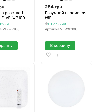
рн.
284
грн.
на розетка 1
Розумний перемикач
iFi VF-WP100
WiFi
личии
В наличии
л
VF-WP100
Артикул
VF-WD100
орзину
В корзину