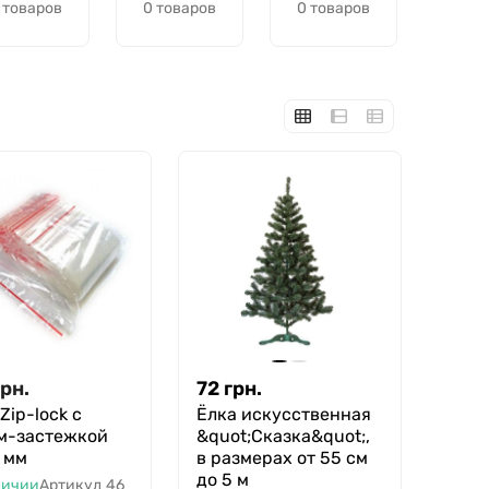
 товаров
0 товаров
0 товаров
грн.
72
грн.
Zip-lock с
Ёлка искусственная
м-застежкой
&quot;Сказка&quot;,
 мм
в размерах от 55 см
до 5 м
личии
Артикул
46