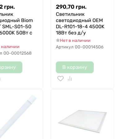
2
грн.
290,70
грн.
льник
Светильник
диодный Biom
светодиодный OEM
 SML-S01-50
DL-R101-18-4 4500K
6000K 50Вт с
18Вт без д/у
Нет в наличии
в наличии
Артикул
00-00014506
л
00-00012568
орзину
В корзину