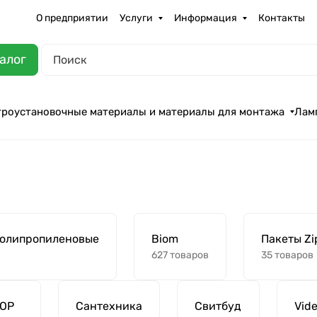
О предприятии
Услуги
Информация
Контакты
алог
троустановочные материалы и материалы для монтажа
Лам
олипропиленовые
Biom
Пакеты Zi
627 товаров
35 товаров
TOP
Сантехника
Свитбуд
Vid