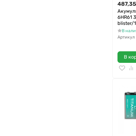
487,35
Акумул
6HR61 
blister/
В нал
Артикул
В ко