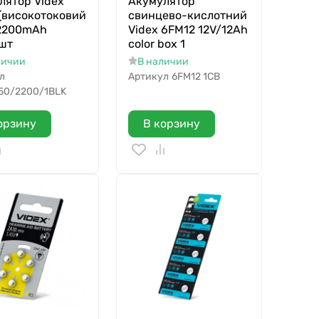
лятор Videx
Акумулятор
(високотоковий
свинцево-кислотний
 2200mAh
Videx 6FM12 12V/12Ah
1шт
color box 1
личии
В наличии
л
Артикул
6FM12 1CB
50/2200/1BLK
орзину
В корзину