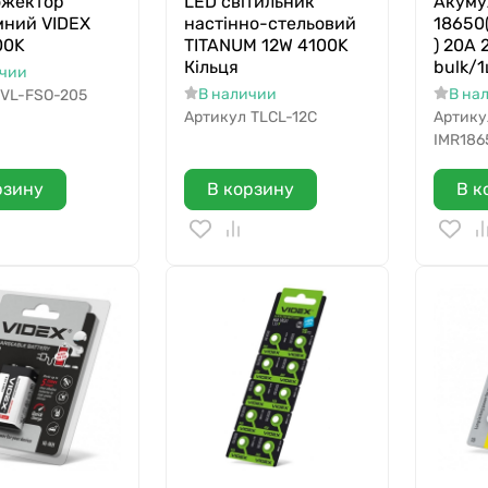
ожектор
LED світильник
Акуму
мний VIDEX
настінно-стельовий
18650
00K
TITANUM 12W 4100K
) 20A
Кільця
bulk/
ичии
В наличии
В на
VL-FSO-205
Артикул
TLCL-12C
Артику
IMR186
рзину
В корзину
В к