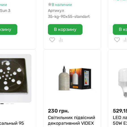
ичии
В наличии
Sun 3
Артикул
35-kg-90x55-standart
рзину
В корзину
В к
.
230
грн.
529,1
Світильник підвісний
LED л
сальный 95
декоративний VIDEX
50W E