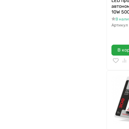
LED пр
автоно
10W 50
В нал
Артикул
В ко