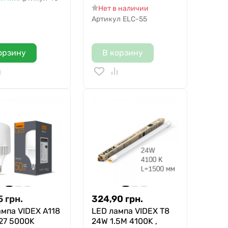
Нет в наличии
Артикул
ELC-55
орзину
В корзину
5
грн.
324,90
грн.
ампа VIDEX A118
LED лампа VIDEX T8
27 5000K
24W 1.5M 4100K ,