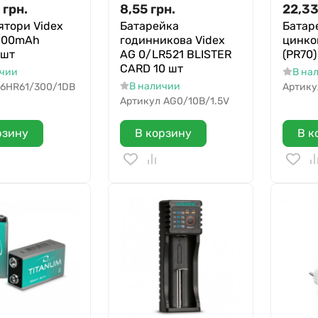
грн.
8,55
грн.
22,3
ятори Videx
Батарейка
Батар
300mAh
годинникова Videx
цинко
1шт
AG 0/LR521 BLISTER
(PR70)
CARD 10 шт
ичии
В на
В наличии
6HR61/300/1DB
Артику
Артикул
AG0/10B/1.5V
рзину
В корзину
В к