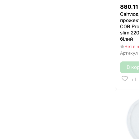
880,11
Світлод
прожек
COB Pro
slim 22
білий
Нет в 
Артикул
В ко