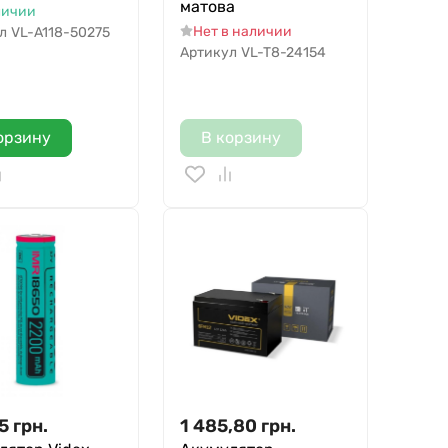
матова
личии
Нет в наличии
л
VL-A118-50275
Артикул
VL-T8-24154
орзину
В корзину
5
грн.
1 485,80
грн.