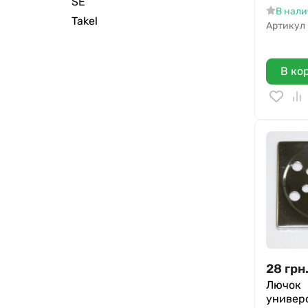
SE
В нал
Takel
Артикул
В ко
28
грн
Лючок
универ