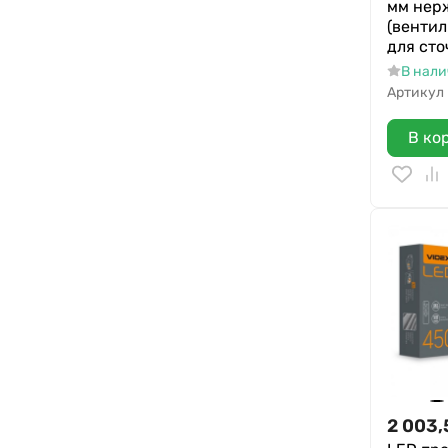
мм нер
(венти
для сто
В нал
Артикул
В ко
2 003,