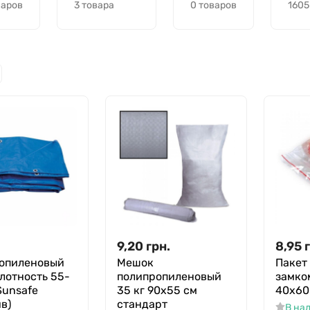
варов
3 товара
0 товаров
1605
.
9,20
грн.
8,95
ропиленовый
Мешок
Пакет 
плотность 55-
полипропиленовый
замко
Sunsafe
35 кг 90х55 см
40х60
в)
стандарт
В на