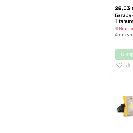
28,03
Батаре
Titanum
Нет в 
Артикул
В ко