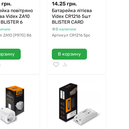
3
грн.
14,25
грн.
ейка повітряно
Батарейка літієва
ва Videx ZA10
Videx CR1216 5шт
 BLISTER 6
BLISTER CARD
личии
В наличии
л
ZA10 (PR70) B6
Артикул
CR1216 5pc
орзину
В корзину