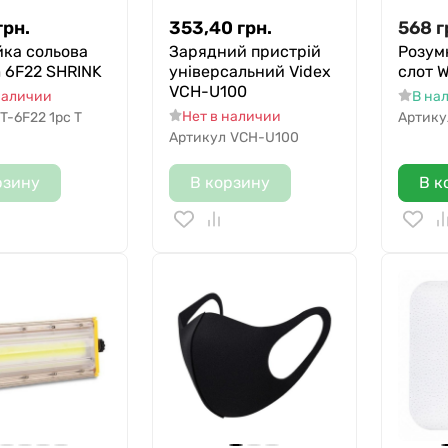
грн.
353,40
грн.
568
г
йка сольова
Зарядний пристрій
Розум
 6F22 SHRINK
універсальний Videx
слот W
VCH-U100
наличии
В на
Нет в наличии
T-6F22 1pc T
Артику
Артикул
VCH-U100
рзину
В корзину
В к