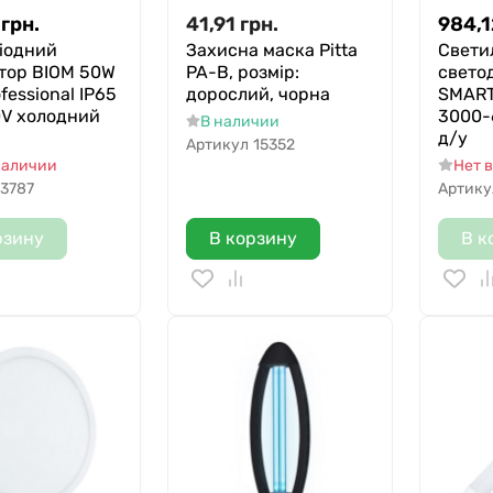
грн.
41,91
грн.
984,1
іодний
Захисна маска Pitta
Свети
тор BIOM 50W
PA-B, розмір:
свето
fessional IP65
дорослий, чорна
SMART
0V холодний
3000-
В наличии
д/у
Артикул
15352
наличии
Нет 
3787
Артику
рзину
В корзину
В к