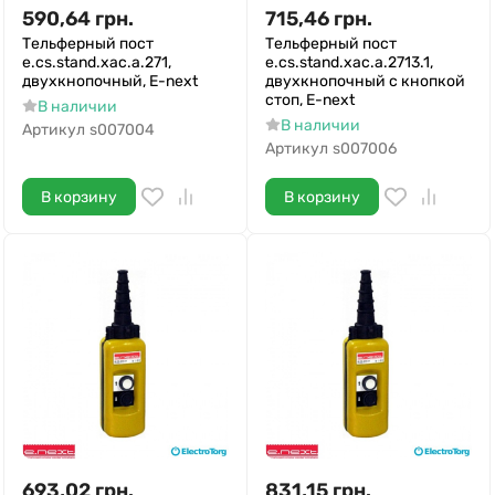
590,64
грн.
715,46
грн.
Тельферный пост
Тельферный пост
e.cs.stand.xac.a.271,
e.cs.stand.xac.a.2713.1,
двухкнопочный, E-next
двухкнопочный с кнопкой
стоп, E-next
В наличии
В наличии
Артикул
s007004
Артикул
s007006
В корзину
В корзину
693,02
грн.
831,15
грн.