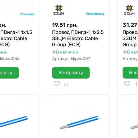
рн.
19,51
грн.
31,27
ПВнгд-1 1х1,5
Провод ПВнгд-1 1х2,5
Прово
ectro Cable
ЗЗЦМ Electro Cable
ЗЗЦМ E
ECG)
Group (ECG)
Group
ичии
В наличии
В на
kkpvo036
Артикул
kkpvo037
Артику
рзину
В корзину
В к