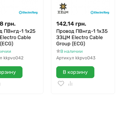
38
грн.
142,14
грн.
д ПВнгд-1 1х25
Провод ПВнгд-1 1х35
lectro Cable
ЗЗЦМ Electro Cable
 (ECG)
Group (ECG)
личии
В наличии
л
kkpvo042
Артикул
kkpvo043
орзину
В корзину