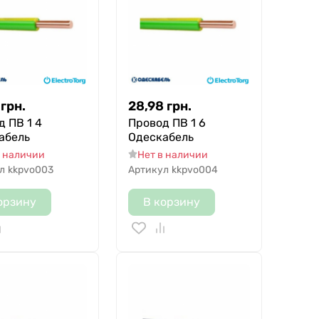
грн.
28,98
грн.
д ПВ 1 4
Провод ПВ 1 6
абель
Одескабель
в наличии
Нет в наличии
л
kkpvo003
Артикул
kkpvo004
орзину
В корзину