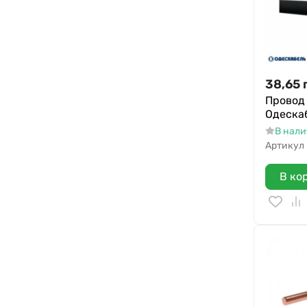
38,65
Провод 
Одеска
В нал
Артикул
В ко