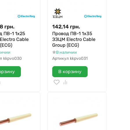
38
грн.
142,14
грн.
д ПВ-1 1х25
Провод ПВ-1 1х35
lectro Cable
ЗЗЦМ Electro Cable
 (ECG)
Group (ECG)
личии
В наличии
л
kkpvo030
Артикул
kkpvo031
орзину
В корзину