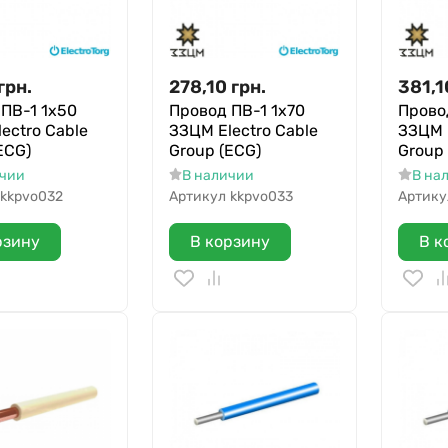
грн.
278,10
грн.
381,1
ПВ-1 1х50
Провод ПВ-1 1х70
Прово
ectro Cable
ЗЗЦМ Electro Cable
ЗЗЦМ E
ECG)
Group (ECG)
Group
ичии
В наличии
В на
kkpvo032
Артикул
kkpvo033
Артику
рзину
В корзину
В к