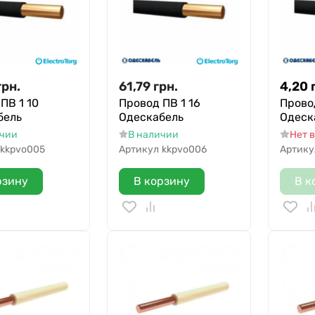
грн.
61,79
грн.
4,20
ПВ 1 10
Провод ПВ 1 16
Провод
бель
Одескабель
Одеск
ичии
В наличии
Нет 
kkpvo005
Артикул
kkpvo006
Артику
рзину
В корзину
В к