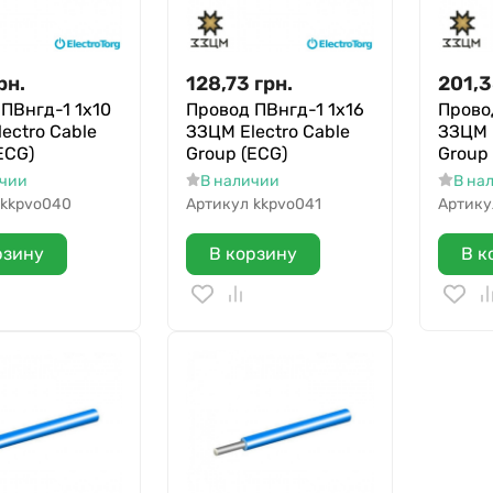
рн.
128,73
грн.
201,
ПВнгд-1 1х10
Провод ПВнгд-1 1х16
Прово
ectro Cable
ЗЗЦМ Electro Cable
ЗЗЦМ E
ECG)
Group (ECG)
Group
ичии
В наличии
В на
kkpvo040
Артикул
kkpvo041
Артику
рзину
В корзину
В к