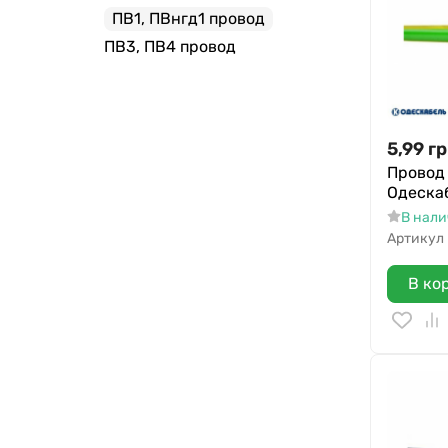
ПВ1, ПВнгд1 провод
ПВ3, ПВ4 провод
5,99
гр
Провод 
Одеска
В нал
Артикул
В ко