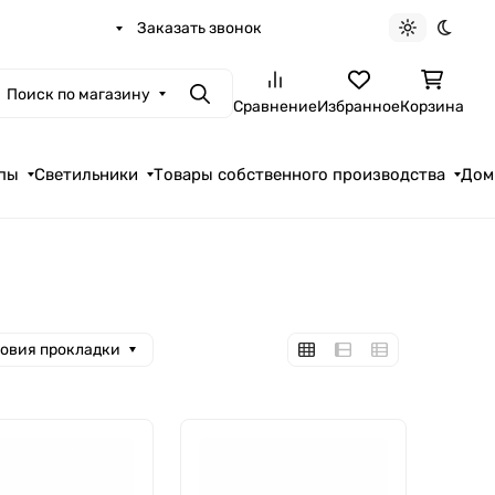
Заказать звонок
Светлая те
Темна
Поиск по магазину
Поиск
Сравнение
Избранное
Корзина
пы
Светильники
Товары собственного производства
Дом
овия прокладки