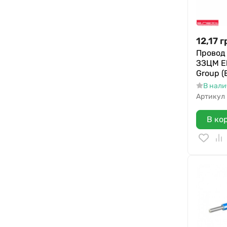
12,17
г
Провод 
ЗЗЦМ El
Group (
В нал
Артикул
В ко