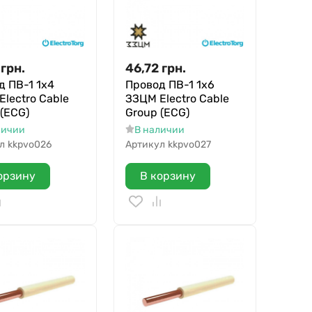
грн.
46,72
грн.
д ПВ-1 1х4
Провод ПВ-1 1х6
lectro Cable
ЗЗЦМ Electro Cable
 (ECG)
Group (ECG)
личии
В наличии
л
kkpvo026
Артикул
kkpvo027
орзину
В корзину