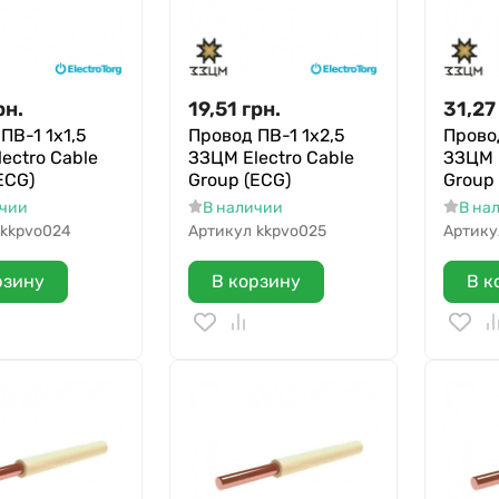
рн.
19,51
грн.
31,27
ПВ-1 1х1,5
Провод ПВ-1 1х2,5
Прово
ectro Cable
ЗЗЦМ Electro Cable
ЗЗЦМ E
ECG)
Group (ECG)
Group
ичии
В наличии
В на
kkpvo024
Артикул
kkpvo025
Артику
рзину
В корзину
В к