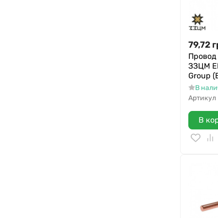
79,72
г
Провод 
ЗЗЦМ El
Group (
В нал
Артикул
В ко