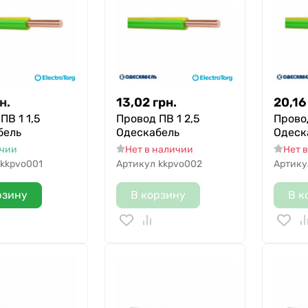
н.
13,02
грн.
20,16
ПВ 1 1,5
Провод ПВ 1 2,5
Прово
бель
Одескабель
Одеск
ичии
Нет в наличии
Нет 
kkpvo001
Артикул
kkpvo002
Артику
рзину
В корзину
В к