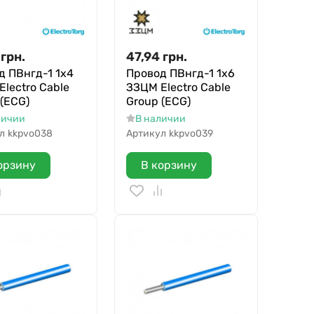
грн.
47,94
грн.
д ПВнгд-1 1х4
Провод ПВнгд-1 1х6
lectro Cable
ЗЗЦМ Electro Cable
 (ECG)
Group (ECG)
личии
В наличии
л
kkpvo038
Артикул
kkpvo039
орзину
В корзину