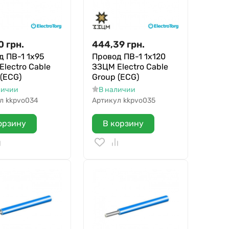
0
грн.
444,39
грн.
д ПВ-1 1х95
Провод ПВ-1 1х120
lectro Cable
ЗЗЦМ Electro Cable
 (ECG)
Group (ECG)
личии
В наличии
л
kkpvo034
Артикул
kkpvo035
орзину
В корзину