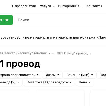
О предприятии
Услуги
Информация
Контакты
алог
троустановочные материалы и материалы для монтажа
Лам
ля электрических установок
ПВ1, ПВнгд1 провод
1 провод
Cтрана производитель
Жилы
Сечение (мм²)
Усл
ие до (V)
Сила тока (А) для воздуха
Цена