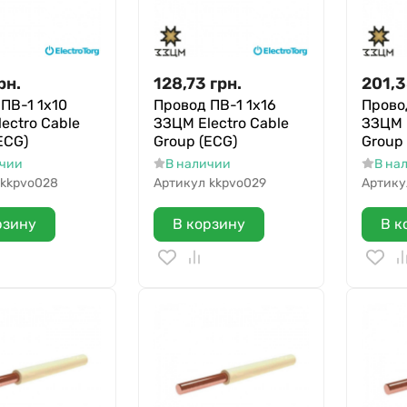
рн.
128,73
грн.
201,
ПВ-1 1х10
Провод ПВ-1 1х16
Прово
ectro Cable
ЗЗЦМ Electro Cable
ЗЗЦМ E
ECG)
Group (ECG)
Group
ичии
В наличии
В на
kkpvo028
Артикул
kkpvo029
Артику
рзину
В корзину
В к