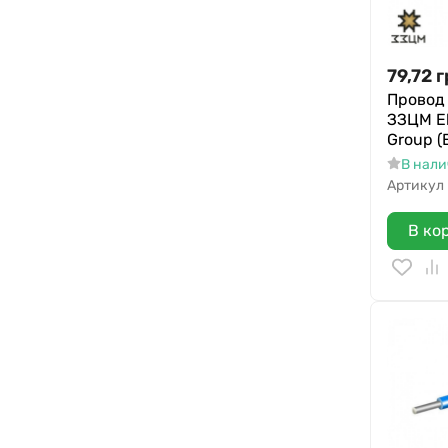
79,72
г
Провод 
ЗЗЦМ El
Group (
В нал
Артикул
В ко