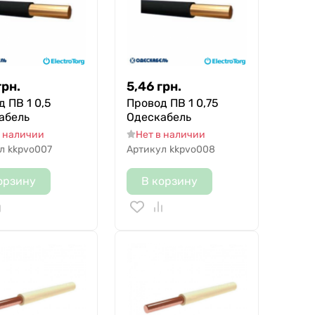
грн.
5,46
грн.
 ПВ 1 0,5
Провод ПВ 1 0,75
абель
Одескабель
в наличии
Нет в наличии
л
kkpvo007
Артикул
kkpvo008
орзину
В корзину