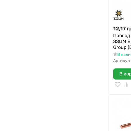
12,17
г
Провод 
ЗЗЦМ El
Group (
В нал
Артикул
В ко