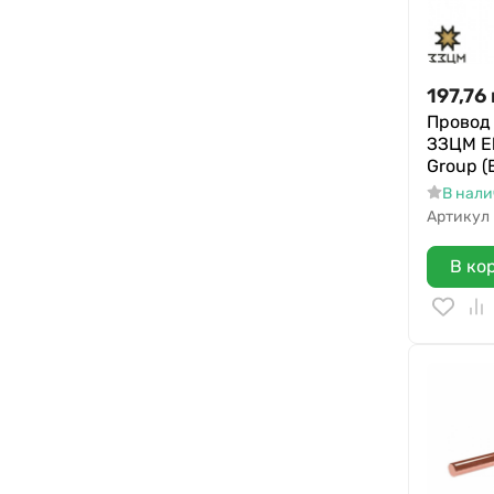
197,76
Провод 
ЗЗЦМ El
Group (
В нал
Артикул
В ко