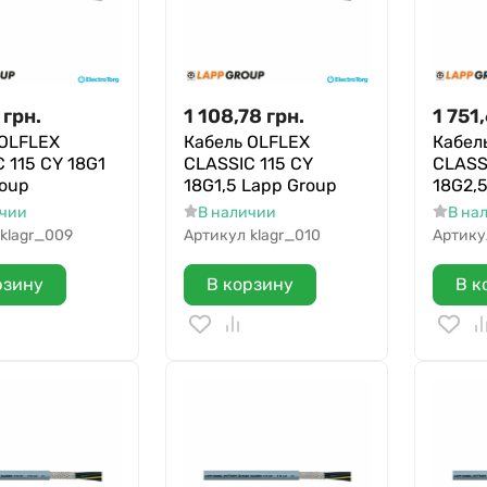
грн.
1 108,78
грн.
1 751
 OLFLEX
Кабель OLFLEX
Кабел
 115 CY 18G1
CLASSIC 115 CY
CLASS
roup
18G1,5 Lapp Group
18G2,
ичии
В наличии
В на
klagr_009
Артикул
klagr_010
Артику
рзину
В корзину
В к