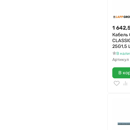
1 642,
Кабель
CLASSIC
25G1,5 
В нал
Артикул
В ко