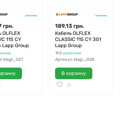
7
грн.
189,13
грн.
ь OLFLEX
Кабель OLFLEX
IC 115 CY
CLASSIC 115 CY 3G1
5 Lapp Group
Lapp Group
личии
В наличии
л
klagr_027
Артикул
klagr_028
орзину
В корзину