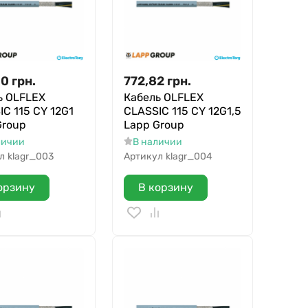
30
грн.
772,82
грн.
ь OLFLEX
Кабель OLFLEX
C 115 CY 12G1
CLASSIC 115 CY 12G1,5
Group
Lapp Group
личии
В наличии
л
klagr_003
Артикул
klagr_004
орзину
В корзину