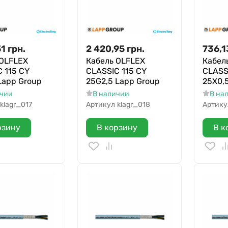
51
грн.
2 420,95
грн.
736,1
 OLFLEX
Кабель OLFLEX
Кабел
 115 CY
CLASSIC 115 CY
CLASS
Lapp Group
25G2,5 Lapp Group
25X0,
ичии
В наличии
В на
klagr_017
Артикул
klagr_018
Артику
рзину
В корзину
В к