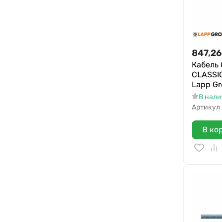
847,26
Кабель
CLASSIC
Lapp G
В нал
Артикул
В ко