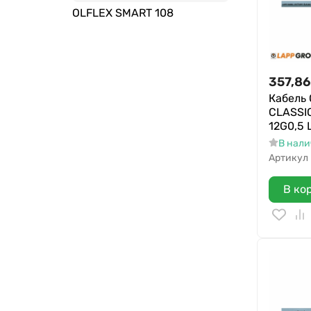
OLFLEX SMART 108
357,86
Кабель
CLASSIC
12G0,5 
В нал
Артикул
В ко