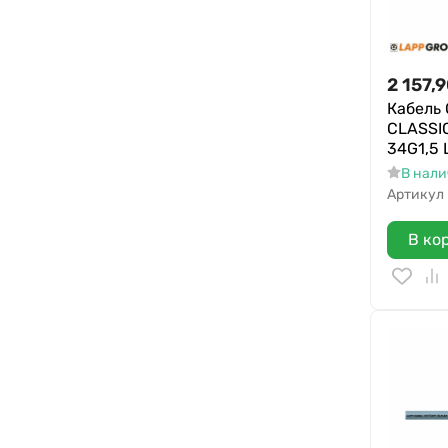
2 157,
Кабель
CLASSIC
34G1,5 
В нал
Артикул
В ко