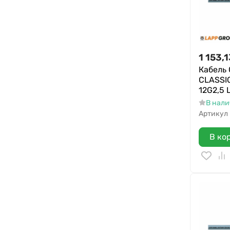
1 153,
Кабель
CLASSIC
12G2,5 
В нал
Артикул
В ко