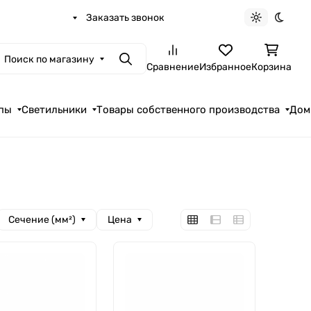
Заказать звонок
Светлая те
Темна
Поиск по магазину
Поиск
Сравнение
Избранное
Корзина
пы
Светильники
Товары собственного производства
Дом
Сечение (мм²)
Цена