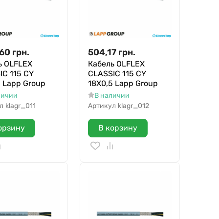
,60
грн.
504,17
грн.
ь OLFLEX
Кабель OLFLEX
IC 115 CY
CLASSIC 115 CY
5 Lapp Group
18X0,5 Lapp Group
личии
В наличии
л
klagr_011
Артикул
klagr_012
орзину
В корзину