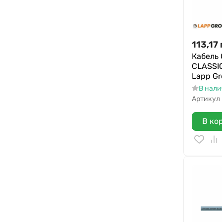
113,17
Кабель
CLASSIC
Lapp G
В нал
Артикул
В ко