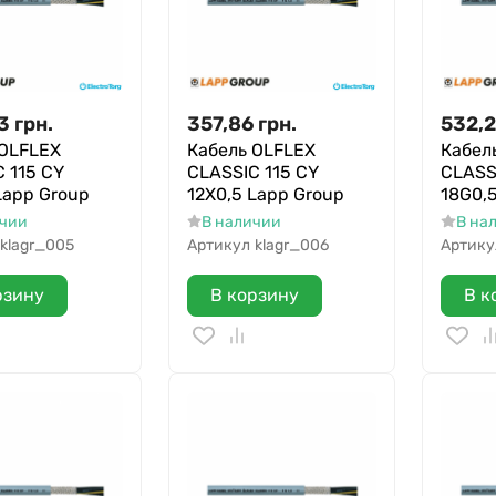
13
грн.
357,86
грн.
532,2
 OLFLEX
Кабель OLFLEX
Кабел
 115 CY
CLASSIC 115 CY
CLASS
Lapp Group
12X0,5 Lapp Group
18G0,
ичии
В наличии
В на
klagr_005
Артикул
klagr_006
Артику
рзину
В корзину
В к