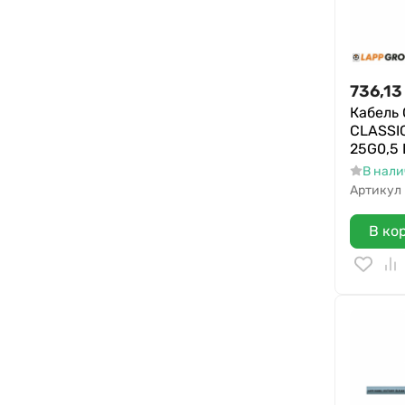
736,13
Кабель
CLASSIC
25G0,5 
В нал
Артикул
В ко