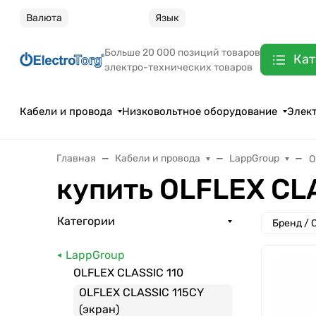
Валюта
Язык
Больше 20 000 позиций товаров
Кат
электро-технических товаров
Кабели и провода
Низковольтное оборудование
Элек
Главная
Кабели и провода
LappGroup
O
купить OLFLEX CLA
Категории
Бренд / 
LappGroup
OLFLEX CLASSIC 110
OLFLEX CLASSIC 115CY
(экран)