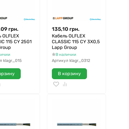
,09
грн.
135,10
грн.
ь OLFLEX
Кабель OLFLEX
IC 115 CY 25G1
CLASSIC 115 CY 3X0,5
Group
Lapp Group
личии
В наличии
л
klagr_015
Артикул
klagr_0312
орзину
В корзину