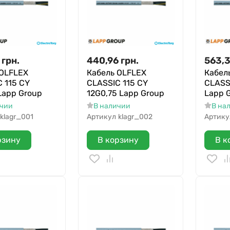
грн.
440,96
грн.
563,
 OLFLEX
Кабель OLFLEX
Кабел
 115 CY
CLASSIC 115 CY
CLASSI
Lapp Group
12G0,75 Lapp Group
Lapp 
ичии
В наличии
В на
klagr_001
Артикул
klagr_002
Артику
рзину
В корзину
В к