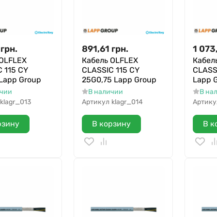
грн.
891,61
грн.
1 073
 OLFLEX
Кабель OLFLEX
Кабел
 115 CY
CLASSIC 115 CY
CLASS
Lapp Group
25G0,75 Lapp Group
Lapp 
ичии
В наличии
В на
klagr_013
Артикул
klagr_014
Артику
рзину
В корзину
В к