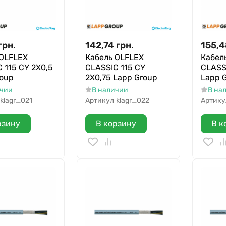
грн.
142,74
грн.
155,4
 OLFLEX
Кабель OLFLEX
Кабел
 115 CY 2X0,5
CLASSIC 115 CY
CLASSI
roup
2X0,75 Lapp Group
Lapp 
ичии
В наличии
В на
klagr_021
Артикул
klagr_022
Артику
рзину
В корзину
В к