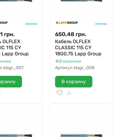
1
грн.
650,48
грн.
ь OLFLEX
Кабель OLFLEX
IC 115 CY
CLASSIC 115 CY
5 Lapp Group
18G0,75 Lapp Group
личии
В наличии
л
klagr_007
Артикул
klagr_008
орзину
В корзину