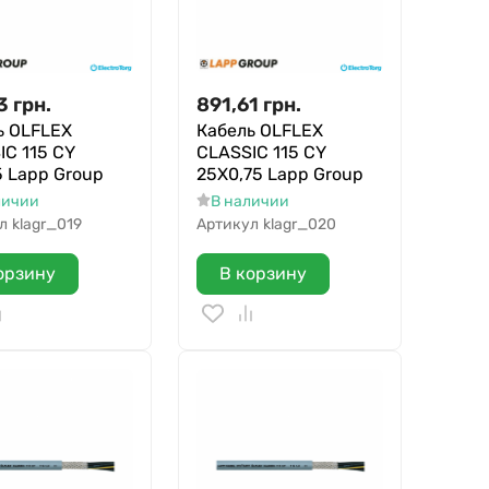
3
грн.
891,61
грн.
ь OLFLEX
Кабель OLFLEX
IC 115 CY
CLASSIC 115 CY
5 Lapp Group
25X0,75 Lapp Group
личии
В наличии
л
klagr_019
Артикул
klagr_020
орзину
В корзину