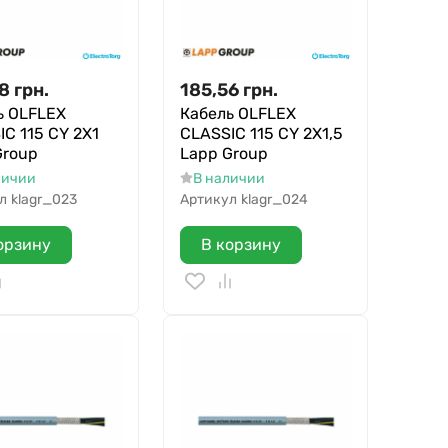
8
грн.
185,56
грн.
ь OLFLEX
Кабель OLFLEX
C 115 CY 2X1
CLASSIC 115 CY 2X1,5
Group
Lapp Group
личии
В наличии
л
klagr_023
Артикул
klagr_024
орзину
В корзину