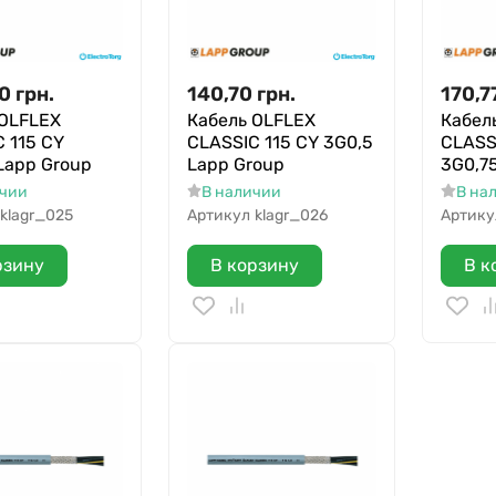
90
грн.
140,70
грн.
170,7
 OLFLEX
Кабель OLFLEX
Кабел
 115 CY
CLASSIC 115 CY 3G0,5
CLASS
Lapp Group
Lapp Group
3G0,7
ичии
В наличии
В на
klagr_025
Артикул
klagr_026
Артику
рзину
В корзину
В к