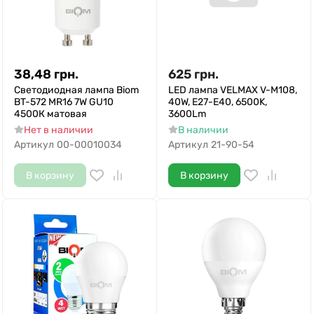
38,48
грн.
625
грн.
Светодиодная лампа Biom
LED лампа VELMAX V-M108,
BT-572 MR16 7W GU10
40W, Е27-E40, 6500K,
4500К матовая
3600Lm
Нет в наличии
В наличии
Артикул
00-00010034
Артикул
21-90-54
В корзину
В корзину