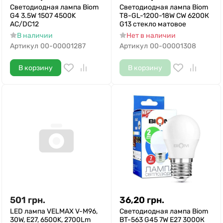
Светодиодная лампа Biom
Светодиодная лампа Biom
G4 3.5W 1507 4500K
T8-GL-1200-18W CW 6200К
AC/DC12
G13 стекло матовое
В наличии
Нет в наличии
Артикул
00-00001287
Артикул
00-00001308
В корзину
В корзину
501
грн.
36,20
грн.
LED лампа VELMAX V-M96,
Светодиодная лампа Biom
30W, Е27, 6500K, 2700Lm
BT-563 G45 7W E27 3000К