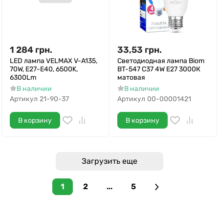
1 284
грн.
33,53
грн.
LED лампа VELMAX V-A135,
Светодиодная лампа Biom
70W, Е27-E40, 6500K,
BT-547 C37 4W E27 3000К
6300Lm
матовая
В наличии
В наличии
Артикул
21-90-37
Артикул
00-00001421
В корзину
В корзину
Загрузить еще
1
2
...
5