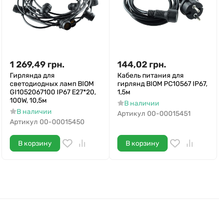
1 269,49
грн.
144,02
грн.
Гирлянда для
Кабель питания для
светодиодных ламп BIOM
гирлянд BIOM PC10567 IP67,
GI1052067100 IP67 E27*20,
1,5м
100W, 10,5м
В наличии
В наличии
Артикул
00-00015451
Артикул
00-00015450
В корзину
В корзину